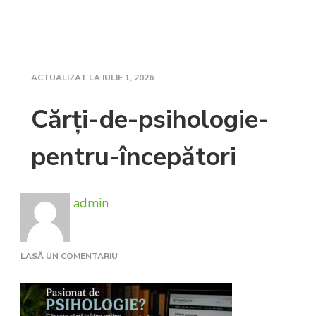
ACTUALIZAT LA
IULIE 1, 2026
Cărți-de-psihologie-
pentru-începători
admin
LA
LASĂ UN COMENTARIU
CĂRȚI-
DE-
PSIHOLOGIE-
PENTRU-