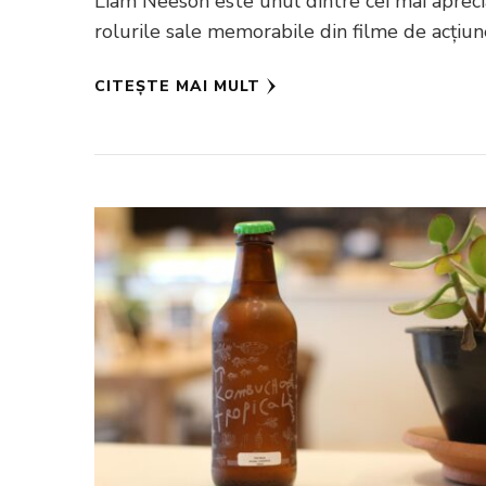
Liam Neeson este unul dintre cei mai aprecia
rolurile sale memorabile din filme de acțiun
CITEȘTE MAI MULT