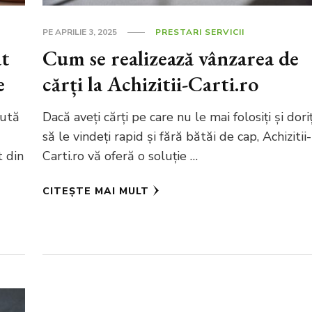
PE
APRILIE 3, 2025
PRESTARI SERVICII
at
Cum se realizează vânzarea de
e
cărți la Achizitii-Carti.ro
nută
Dacă aveți cărți pe care nu le mai folosiți și doriț
să le vindeți rapid și fără bătăi de cap, Achizitii-
t din
Carti.ro vă oferă o soluție …
CITEȘTE MAI MULT