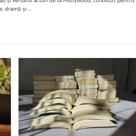
ți și versatili actori de la Hollywood, cunoscut pentru
e, dramă și …