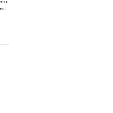
entru
nal.