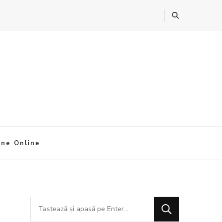
ine Online
Cauți
ceva?