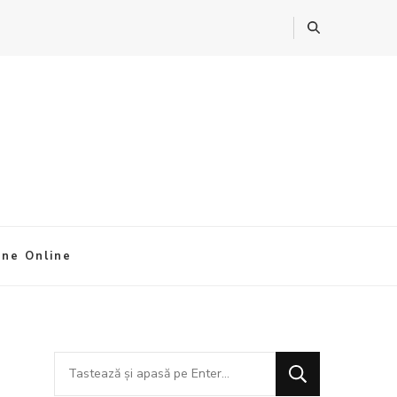
ine Online
Cauți
ceva?