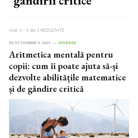
gândirii critice
Arăt: 1 - 1 din 1 REZULTATE
PE
OCTOMBRIE 4, 2023
DIVERSE
Aritmetica mentală pentru
copii: cum îi poate ajuta să-și
dezvolte abilitățile matematice
și de gândire critică