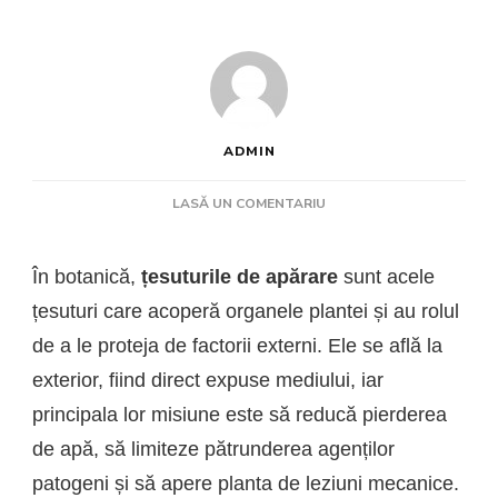
ADMIN
LA
LASĂ UN COMENTARIU
CE
SUNT
ȚESUTURILE
În botanică,
țesuturile de apărare
sunt acele
DE
țesuturi care acoperă organele plantei și au rolul
APĂRARE
ȘI
de a le proteja de factorii externi. Ele se află la
CE
exterior, fiind direct expuse mediului, iar
ROL
principala lor misiune este să reducă pierderea
AU
ÎN
de apă, să limiteze pătrunderea agenților
PLANTE
patogeni și să apere planta de leziuni mecanice.