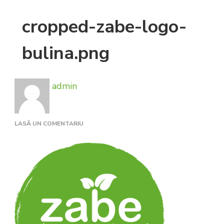
cropped-zabe-logo-
bulina.png
admin
LA
LASĂ UN COMENTARIU
CROPPED-
ZABE-
LOGO-
BULINA.PNG