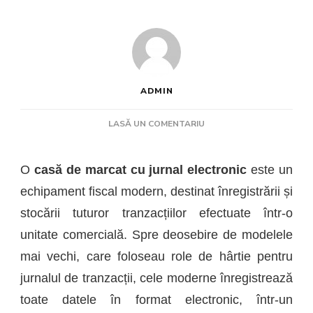
ADMIN
LA
LASĂ UN COMENTARIU
CUM
FUNCȚIONEAZĂ
O
O
casă de marcat cu jurnal electronic
este un
CASĂ
echipament fiscal modern, destinat înregistrării și
DE
MARCAT
stocării tuturor tranzacțiilor efectuate într-o
CU
unitate comercială.
Spre deosebire de modelele
JURNAL
mai vechi, care foloseau role de hârtie pentru
ELECTRONIC?
jurnalul de tranzacții, cele moderne înregistrează
toate datele în format electronic, într-un