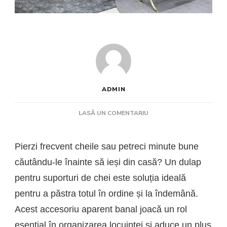
ADMIN
LA
LASĂ UN COMENTARIU
MODELE
DE
DULAPURI
Pierzi frecvent cheile sau petreci minute bune
PENTRU
căutându-le înainte să ieși din casă? Un dulap
SUPORTURI
DE
pentru suporturi de chei este soluția ideală
CHEI
pentru a păstra totul în ordine și la îndemână.
Acest accesoriu aparent banal joacă un rol
esențial în organizarea locuinței și aduce un plus