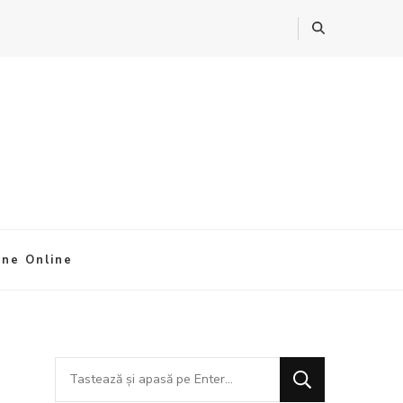
ine Online
Cauți
ceva?