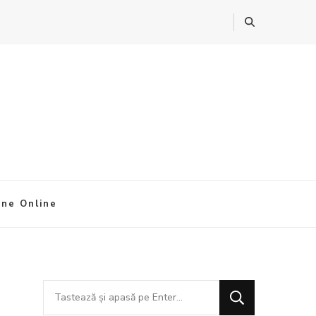
ine Online
Cauți
ceva?