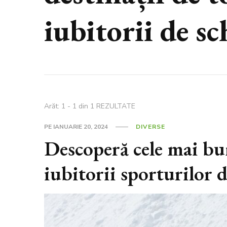
iubitorii de sc
Arăt: 1 - 1 din 1 REZULTATE
PE
IANUARIE 20, 2024
DIVERSE
Descoperă cele mai bun
iubitorii sporturilor 