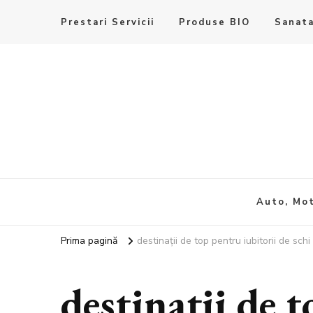
Prestari Servicii
Produse BIO
Sanata
Auto, Mot
Prima pagină
destinații de top pentru iubitorii de schi
destinații de 