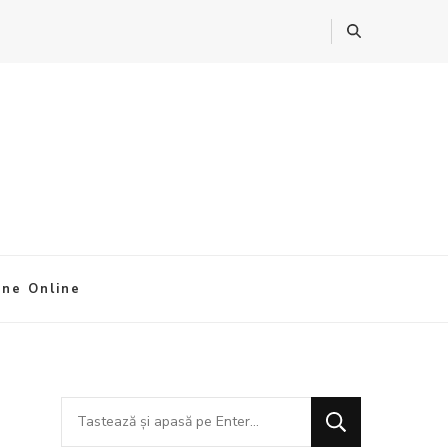
ine Online
Cauți
ceva?