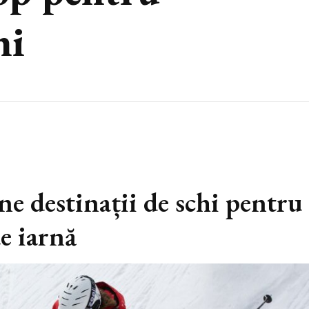
hi
e destinații de schi pentru
de iarnă