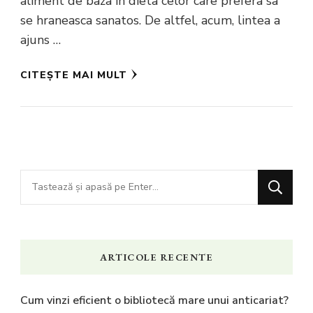
aliment de baza in dieta celor care prefera sa
se hraneasca sanatos. De altfel, acum, lintea a
ajuns …
CITEȘTE MAI MULT
Cauți
ceva?
ARTICOLE RECENTE
Cum vinzi eficient o bibliotecă mare unui anticariat?