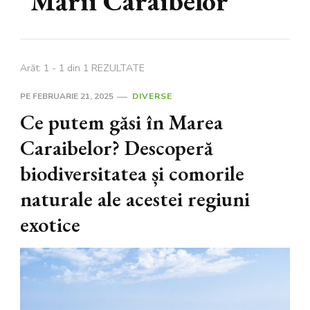
Mării Caraibelor
Arăt: 1 - 1 din 1 REZULTATE
PE
FEBRUARIE 21, 2025
DIVERSE
Ce putem găsi în Marea
Caraibelor? Descoperă
biodiversitatea și comorile
naturale ale acestei regiuni
exotice