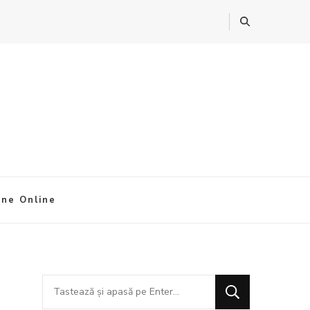
ine Online
Cauți
ceva?