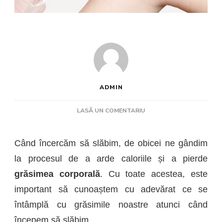
ADMIN
LA
LASĂ UN COMENTARIU
UNDE
„SE
DUCE”
Când încercăm să slăbim, de obicei ne gândim
GRASIMEA
la procesul de a arde caloriile și a pierde
CORPORALA
ATUNCI
grăsimea corporală
. Cu toate acestea, este
CAND
important să cunoaștem cu adevărat ce se
SLABIM?
întâmplă cu grăsimile noastre atunci când
începem să slăbim.