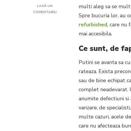
multi aleg sa se multu
LASĂ UN
LA
COMENTARIU
Spre bucuria lor, au 
CALCULATOARELE
refurbished
, care nu 
REFURBISHED:
O
mai accesibila.
SOLUTIE
PENTRU
Ce sunt, de fa
PASIONATII
DE
GAMING
Putini se avanta sa cu
rateaza. Exista precon
sau de bine echipat c
complet neadevarat. U
anumite defectiuni si a
vanzare, de specialisti
multe cazuri, acele de
care nu afecteaza buna