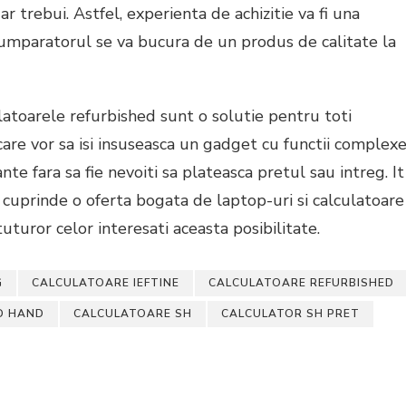
 trebui. Astfel, experienta de achizitie va fi una
 cumparatorul se va bucura de un produs de calitate la
latoarele refurbished sunt o solutie pentru toti
care vor sa isi insuseasca un gadget cu functii complex
ante fara sa fie nevoiti sa plateasca pretul sau intreg. It
 cuprinde o oferta bogata de laptop-uri si calculatoare
tuturor celor interesati aceasta posibilitate.
G
CALCULATOARE IEFTINE
CALCULATOARE REFURBISHED
D HAND
CALCULATOARE SH
CALCULATOR SH PRET