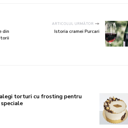
ARTICOLUL URMĂTOR
e din
Istoria cramei Purcari
torii
alegi torturi cu frosting pentru
 speciale