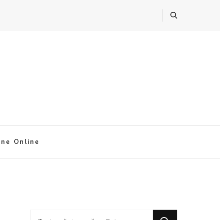
ine Online
Cauți