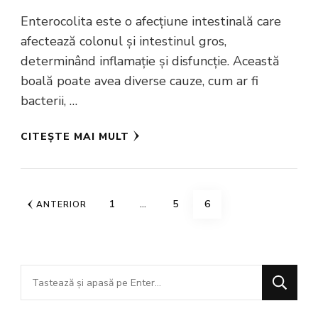
Enterocolita este o afecțiune intestinală care
afectează colonul și intestinul gros,
determinând inflamație și disfuncție. Această
boală poate avea diverse cauze, cum ar fi
bacterii, …
CITEȘTE MAI MULT
Paginație
PAGINĂ
PAGINĂ
PAGINĂ
1
…
5
6
ANTERIOR
articole
Cauți
ceva?