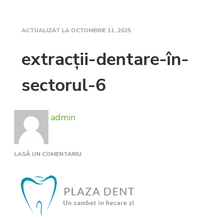
ACTUALIZAT LA
OCTOMBRIE 11, 2025
extracții-dentare-în-
sectorul-6
admin
LA
LASĂ UN COMENTARIU
EXTRACȚII-
DENTARE-
ÎN-
SECTORUL-
6