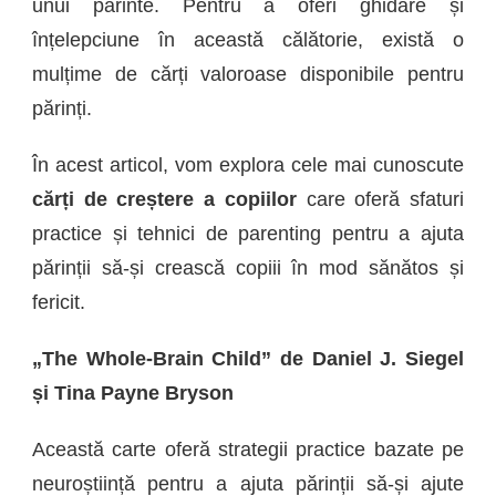
CREȘTERE
unui părinte. Pentru a oferi ghidare și
A
înțelepciune în această călătorie, există o
COPIILOR
mulțime de cărți valoroase disponibile pentru
–
SURSE
părinți.
DE
GHIDARE
În acest articol, vom explora cele mai cunoscute
ȘI
ÎNȚELEPCIUNE
cărți de creștere a copiilor
care oferă sfaturi
PENTRU
practice și tehnici de parenting pentru a ajuta
PĂRINȚI
ȘI
părinții să-și crească copiii în mod sănătos și
EDUCAȚIE
fericit.
„The Whole-Brain Child” de Daniel J. Siegel
și Tina Payne Bryson
Această carte oferă strategii practice bazate pe
neuroștiință pentru a ajuta părinții să-și ajute