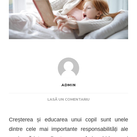
ADMIN
LA
LASĂ UN COMENTARIU
CELE
MAI
CUNOSCUTE
Creșterea și educarea unui copil sunt unele
CĂRȚI
dintre cele mai importante responsabilități ale
DE