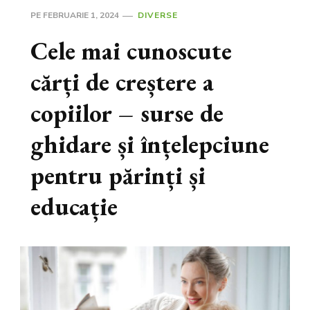
PE
FEBRUARIE 1, 2024
DIVERSE
Cele mai cunoscute
cărți de creștere a
copiilor – surse de
ghidare și înțelepciune
pentru părinți și
educație