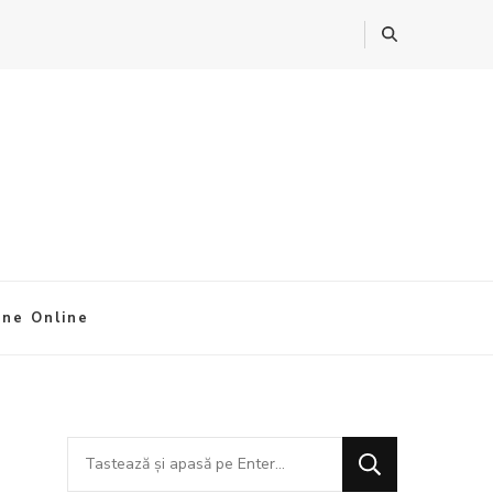
ine Online
Cauți
ceva?