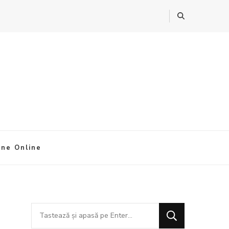
ine Online
Cauți
ceva?