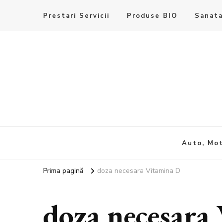
Prestari Servicii
Produse BIO
Sanata
Auto, Mot
Prima pagină
doza necesara Vitamina D
doza necesara