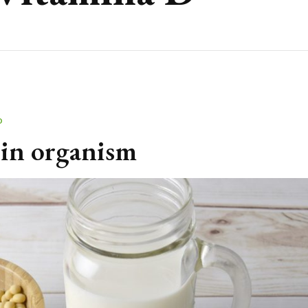
O
 in organism