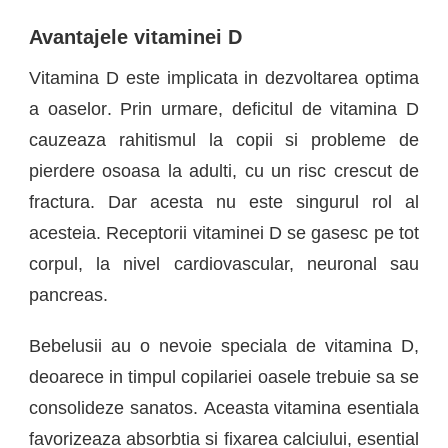
Avantajele vitaminei D
V
itamina D este implicata in
dezvoltarea optima
a
oaselor
.
Prin urmare, deficitul de vitamina D
cauzeaza rahitismul la copii si probleme de
pierdere osoasa la adulti
,
cu un risc crescut de
fractura.
Dar acesta nu este singurul rol al
acesteia
. Receptorii vitaminei D se gasesc pe tot
corpul, la nivel cardiovascular, neuronal sau
pancreas.
Bebelusii au o nevoie speciala de vitamina D,
deoarece in timpul copilariei
oasele trebuie sa se
consolideze sanatos.
Aceasta vitamina esentiala
f
avorizeaza absorbtia si fixarea calciului, esential