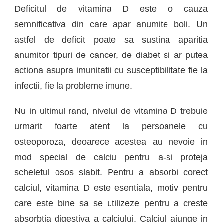
D
eficitul de vitamina D
este o cauza
semnificativa din care apar
anumit
e
boli. Un
astfel de
deficit
poate sa sustina aparitia
anumit
or
tipuri de cancer,
de
diabet
si
ar putea
actiona asupra imunitatii cu susceptibilitate fie la
infectii, fie la probleme imune.
Nu in ultimul rand, nivelul de v
itamina D trebuie
urmarit foarte atent la persoanele cu
osteoporoza, deoarece
acestea
au nevoie in
mod special de calciu pentru a-si proteja
scheletul
osos
slabit.
P
entru a absorbi corect
calciu
l
, vitamina D este esentiala
, motiv pentru
care este bine sa se utilizeze
pentru a creste
absorbtia digestiva a calciului. Calciul ajunge in