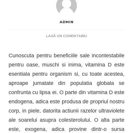
ADMIN
LA
LASĂ UN COMENTARIU
VITAMINA
D:
ROLUL
Cunoscuta pentru beneficiile sale incontestabile
SAU
pentru oase, muschi si inima,
v
itamina D este
IN
ORGANISM
esentiala pentru organism si, cu toate acestea,
aproape jumatate din populatia globala se
confrunta cu lipsa ei. O parte din vitamina D este
endogena, adica este produsa de propriul nostru
corp, in piele, datorita actiunii razelor ultraviolete
ale soarelui asupra colesterolului. O alta parte
este, exogena, adica provine dintr-o sursa