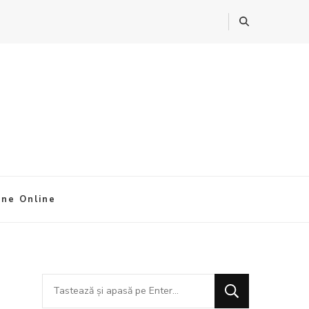
ine Online
Cauți
ceva?