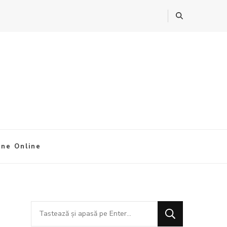
ine Online
Cauți
ceva?