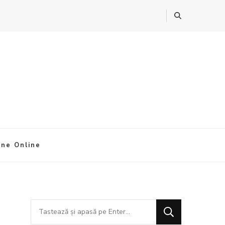
ine Online
Cauți
ceva?