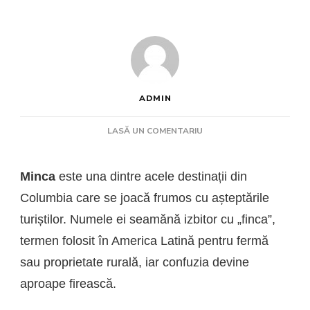
ADMIN
LA
LASĂ UN COMENTARIU
MINCA:
SATUL
DE
Minca
este una dintre acele destinații din
MUNTE
Columbia care se joacă frumos cu așteptările
DE
LÂNGĂ
turiștilor. Numele ei seamănă izbitor cu „finca”,
SANTA
termen folosit în America Latină pentru fermă
MARTA
sau proprietate rurală, iar confuzia devine
aproape firească.