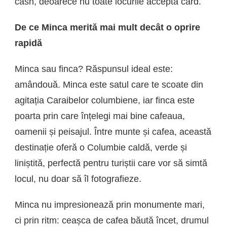
cash, deoarece nu toate locurile acceptă card.
De ce Minca merită mai mult decât o oprire
rapidă
Minca sau finca? Răspunsul ideal este:
amândouă. Minca este satul care te scoate din
agitația Caraibelor columbiene, iar finca este
poarta prin care înțelegi mai bine cafeaua,
oamenii și peisajul. Între munte și cafea, această
destinație oferă o Columbie caldă, verde și
liniștită, perfectă pentru turiștii care vor să simtă
locul, nu doar să îl fotografieze.
Minca nu impresionează prin monumente mari,
ci prin ritm: ceașca de cafea băută încet, drumul