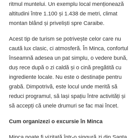
ritmul muntelui. Un exemplu local menționează
altitudini între 1.100 și 1.438 de metri, climat
montan blând și priveliști spre Caraibe.
Acest tip de turism se potrivește celor care nu
caută lux clasic, ci atmosferă. În Minca, confortul
înseamnă adesea un pat simplu, o vedere bună,
duș rece după o zi caldă și o cină pregătită cu
ingrediente locale. Nu este o destinație pentru
grabă. Dimpotrivă, este locul unde merită să
reduci programul, să lași spațiu între activități și
să accepți că unele drumuri se fac mai încet.
Cum organizezi o excursie în Minca
Minca poate fi vizitată într-o singură zi din Santa