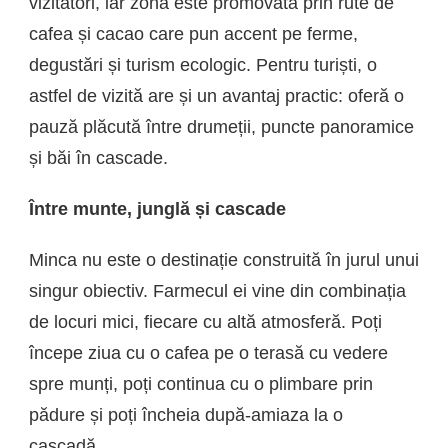
vizitatori, iar zona este promovată prin rute de
cafea și cacao care pun accent pe ferme,
degustări și turism ecologic. Pentru turiști, o
astfel de vizită are și un avantaj practic: oferă o
pauză plăcută între drumeții, puncte panoramice
și băi în cascade.
Între munte, junglă și cascade
Minca nu este o destinație construită în jurul unui
singur obiectiv. Farmecul ei vine din combinația
de locuri mici, fiecare cu altă atmosferă. Poți
începe ziua cu o cafea pe o terasă cu vedere
spre munți, poți continua cu o plimbare prin
pădure și poți încheia după-amiaza la o
cascadă.