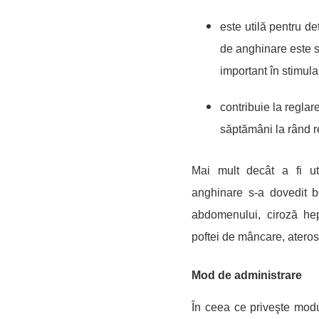
este utilă pentru de
de anghinare este su
important în stimular
contribuie la reglar
săptămâni la rând r
Mai mult decât a fi uti
anghinare s-a dovedit be
abdomenului, ciroz
ă
hepa
poftei de mâncare, ateros
Mod de administrare
În ceea ce priveşte modu