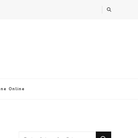
ine Online
Cauți