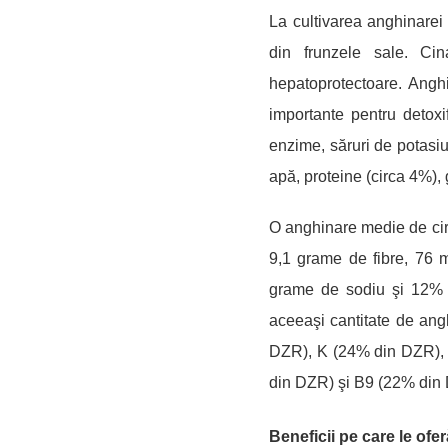
PROPRIETĂŢI,
La cultivarea anghinarei 
BENEFICII,
din frunzele sale. Cin
ADMINISTRARE
hepatoprotectoare.
A
ngh
importante pentru detoxif
enzime, s
ă
ruri de potasi
apă, proteine (circa 4%), 
O anghinare medie de cir
9,1 grame de fibre, 76 
grame de sodiu şi 12%
aceeaşi cantitate de ang
DZR), K (24% din DZR),
din DZR) şi B9 (22% din
Beneficii pe care le of