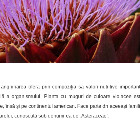
 anghinarea oferă prin compoziţia s
a
valori nutritive importan
lă a organismului. Planta cu muguri de culoare violacee es
ene, însă şi pe continentul american. Face parte dn aceeaşi famil
oarelui, cunoscută sub denumirea de „Asteraceae”.