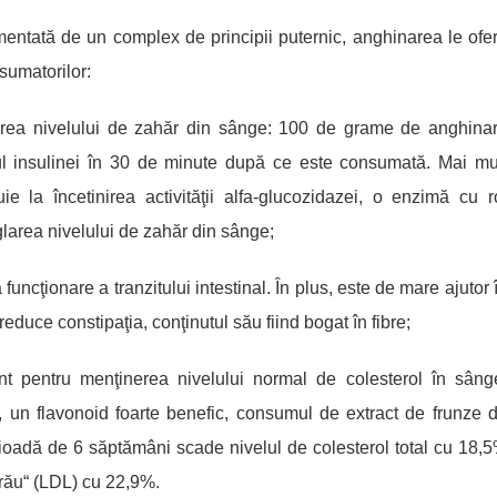
entată de un complex de principii puternic, anghinarea le ofe
sumatorilor:
erea nivelului de zahăr din sânge: 100 de grame de anghina
ul insulinei în 30 de m
i
nute după ce este consumată. Mai mu
uie la încetinirea activităţii alfa-glucozidazei, o enzimă cu r
glarea nivelului de zahăr din sânge;
 funcţionare a tranzitului intestinal. În plus, este de mare ajutor 
reduce constipaţia, conţinutul său fiind bogat în fibre;
nt pentru menţinerea nivelului normal de colesterol în sâng
, un flavonoid foarte benefic, consumul de extract de frunze 
ioadă de 6 săptămâni scade nivelul de colesterol total cu 18,
 „rău“ (LDL) cu 22,9%.