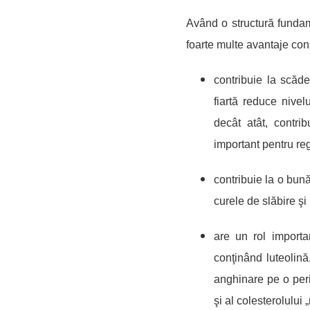
Având o structură fundam
foarte multe avantaje con
contribuie la scăd
fiartă reduce nivel
decât atât, contrib
important pentru re
contribuie la o bună
curele de slăbire şi 
are un rol importa
conţinând luteolin
ă
anghinare pe o per
şi al colesterolului