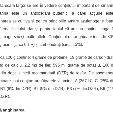
la scară largă se are în vedere conţinutul important de cinari
arina este un antioxidant puternic, a cărei acţiune est
inarea
se cultiva si pentru
principii
le
amare azulenogene foar
ierea ficatului,
dar
ş
i pentru faptul c
ă
are
un conţinut bogat 
u, magneziu şi multe altele. Conţinutul de anghinare include 8
grăsimi (circa 0,1%) şi carbohidraţi (circa 15%).
ca 120 g conţine: 4 grame de proteine, 19 grame de carbohidraţ
mg de calciu, 2,2 mg de fier, 595 miligrame de potasiu, 160 
 din doz
a
zilnică recomandată
(DZR)
de fosfor. De asemene
hinare mai conţine următoarele vitamine: A (267 U), C (25% d
 B1 (6% din DZR), B2 (5% din DZR), B3 (7% din DZR), B6 (1
 DZR).
eră anghinarea