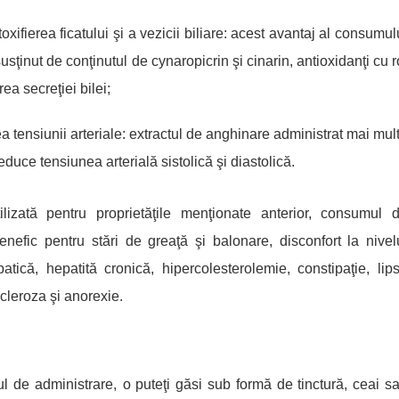
toxifierea ficatului şi a vezicii biliare: acest avantaj al consumul
sţinut de conţinutul de cynaropicrin şi cinarin, antioxidanţi cu r
ea secreţiei bilei;
ea tensiunii arteriale: extractul de anghinare administrat mai mul
educe tensiunea arterială sistolic
ă
şi diastolică.
lizată pentru proprietăţile menţionate anterior, consumul 
nefic pentru stări de greaţă şi balonare, disconfort la nivel
tică, hepatită cronică, hipercolesterolemie, constipaţie, lip
cleroza şi anorexie.
l de administrare,
o puteţi găsi sub formă de tinctur
ă
, ceai s