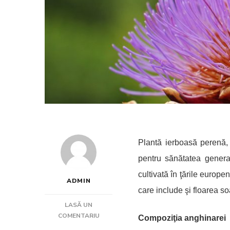
Plant
ă
ierboas
ă
peren
ă
,
pentru sănătatea genera
cultivată în ţările europ
ADMIN
care include şi floarea s
LASĂ UN
LA
COMENTARIU
Compoziţia anghinarei
ANGHINAREA: