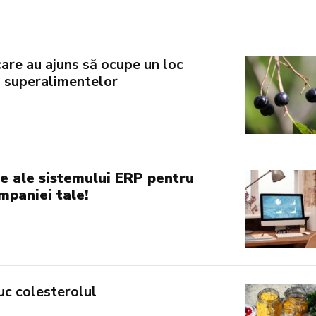
care au ajuns să ocupe un loc
l superalimentelor
le ale sistemului ERP pentru
paniei tale!
uc colesterolul