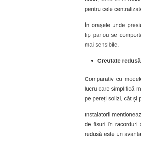
pentru cele centralizat
În orașele unde presi
tip panou se comportă
mai sensibile.
Greutate redusă 
Comparativ cu modelel
lucru care simplifică m
pe pereți solizi, cât și
Instalatorii menționeaz
de fisuri în racordur
redusă este un avantaj