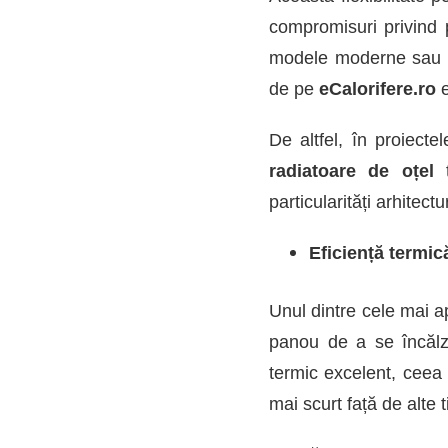
compromisuri privind 
modele moderne sau să
de pe
eCalorifere.ro
e
De altfel, în proiecte
radiatoare de oțel
particularități arhitect
Eficiență termică
Unul dintre cele mai ap
panou de a se încălzi
termic excelent, ceea
mai scurt față de alte t