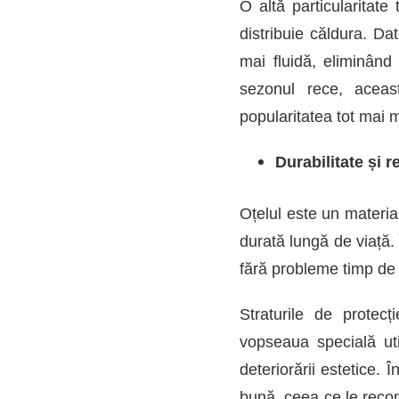
O altă particularitat
distribuie căldura. Dat
mai fluidă, eliminând
sezonul rece, aceas
popularitatea tot mai 
Durabilitate și r
Oțelul este un materia
durată lungă de viață. 
fără probleme timp de
Straturile de protecț
vopseaua specială util
deteriorării estetice. 
bună, ceea ce le recom