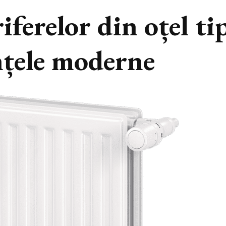
iferelor din oțel ti
nțele moderne