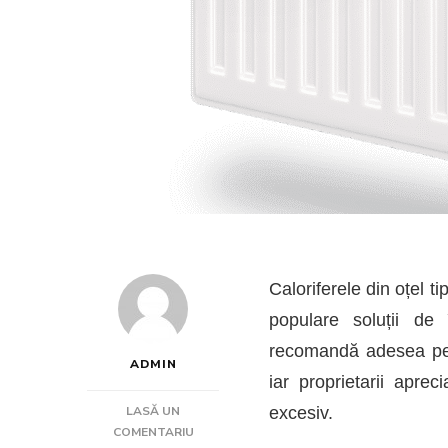
Caloriferele din oțel t
populare soluții de 
recomandă adesea pentr
ADMIN
iar proprietarii apre
LASĂ UN
excesiv.
LA
COMENTARIU