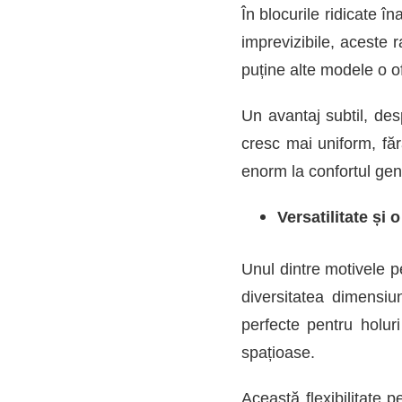
AVANTAJELE
În blocurile ridicate î
CALORIFERELOR
imprevizibile, aceste 
DIN
OȚEL
puține alte modele o o
TIP
PANOU
Un avantaj subtil, des
ÎN
LOCUINȚELE
cresc mai uniform, făr
MODERNE
enorm la confortul gen
Versatilitate și
Unul dintre motivele p
diversitatea dimensiun
perfecte pentru holur
spațioase.
Această flexibilitate p