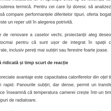
puterea termică. Pentru cei care își doresc să analize
 compare performanțele diferitelor tipuri, oferta boga
ste un reper util în alegerea potrivită.
le de renovare a caselor vechi, proiectanții aleg deseo
tocmai pentru că sunt ușor de integrat în spații 
urale, inclusiv pereți mai subțiri sau ferestre foarte joase.
 ridicată și timp scurt de reacție
reciate avantaje este capacitatea caloriferelor din oțel t
 rapid. Panourile subțiri, dar dense, permit un transf
 ce înseamnă că temperatura camerei crește într-un ti
ipuri de radiatoare.