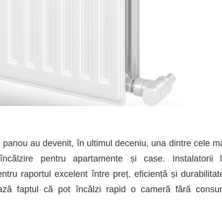
ip panou au devenit, în ultimul deceniu, una dintre cele m
încălzire pentru apartamente și case. Instalatorii 
u raportul excelent între preț, eficiență și durabilitat
ciază faptul că pot încălzi rapid o cameră fără cons