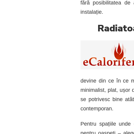
fără posibilitatea de
instalație.
Radiatoa
devine din ce în ce m
minimalist, plat, ușor
se potrivesc bine atâ
contemporan.
Pentru spațiile unde e
pentru oaspeți – ale