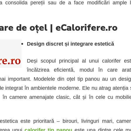
 a consolida pereții sau de a face modificări ample 
re de oțel | eCalorifere.ro
Design discret și integrare estetică
Deși scopul principal al unui calorifer es
încălzirea eficientă, modul în care ara
ai important. Modelele din oțel tip panou au un desi
 de integrat în ambientele moderne. Ele nu atrag atenția 
t în camere amenajate clasic, cât și în cele cu mobili
stetica este prioritară – birouri, livinguri mari, came
gerea unui
calorifer tip panou
este una dintre cele m