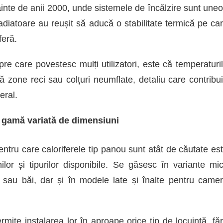
nainte de anii 2000, unde sistemele de încălzire sunt uneo
radiatoare au reușit să aducă o stabilitate termică pe ca
feră.
pre care povestesc mulți utilizatori, este că temperaturi
ă zone reci sau colțuri neumflate, detaliu care contribu
eral.
 o gamă variată de dimensiuni
entru care caloriferele tip panou sunt atât de căutate es
ilor și tipurilor disponibile. Se găsesc în variante mic
i sau băi, dar și în modele late și înalte pentru came
ermite instalarea lor în aproape orice tip de locuință, fă