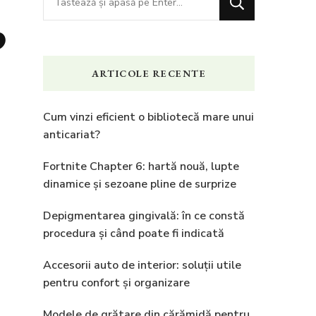
ceva?
p
ARTICOLE RECENTE
Cum vinzi eficient o bibliotecă mare unui
anticariat?
Fortnite Chapter 6: hartă nouă, lupte
dinamice și sezoane pline de surprize
Depigmentarea gingivală: în ce constă
procedura și când poate fi indicată
Accesorii auto de interior: soluții utile
pentru confort și organizare
Modele de grătare din cărămidă pentru