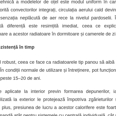
e tehnică a modelelor de oțel este modul uniform în ca
orită convectorilor integrați, circulația aerului cald devi
 senzația neplăcută de aer rece la nivelul pardoselii. 
tă diferență este resimțită imediat, ceea ce expli
mare a acestor radiatoare în dormitoare și camerele de zi
ezistență în timp
l robust, ceea ce face ca radiatoarele tip panou să aibă
În condiții normale de utilizare și întreținere, pot funcțio
 peste 15–20 de ani.
ie aplicate la interior previn formarea depunerilor, i
izată la exterior le protejează împotriva zgârieturilor 
În plus, presiunea de lucru a acestor calorifere este foar
andă atât pentru sistemele cu centrală individuală, cât 