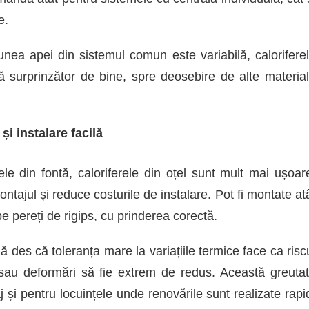
e.
unea apei din sistemul comun este variabilă, calorifere
 surprinzător de bine, spre deosebire de alte materia
și instalare facilă
e din fontă, caloriferele din oțel sunt mult mai ușoar
ontajul și reduce costurile de instalare. Pot fi montate at
 pe pereți de rigips, cu prinderea corectă.
ă des că toleranța mare la variațiile termice face ca risc
i sau deformări să fie extrem de redus. Această greuta
 și pentru locuințele unde renovările sunt realizate rapi