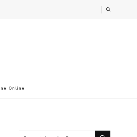
ine Online
Cauți