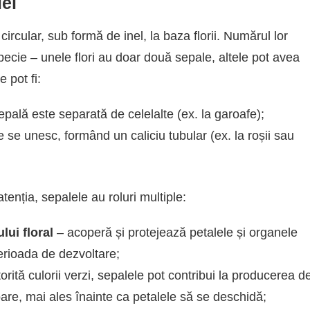
lei
ircular, sub formă de inel, la baza florii. Numărul lor
pecie – unele flori au doar două sepale, altele pot avea
 pot fi:
epală este separată de celelalte (ex. la garoafe);
 se unesc, formând un caliciu tubular (ex. la roșii sau
tenția, sepalele au roluri multiple:
lui floral
– acoperă și protejează petalele și organele
erioada de dezvoltare;
orită culorii verzi, sepalele pot contribui la producerea d
oare, mai ales înainte ca petalele să se deschidă;