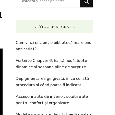
ceva?
a
ARTICOLE RECENTE
Cum vinzi eficient o bibliotecă mare unui
anticariat?
Fortnite Chapter 6: hartă nouă, lupte
dinamice și sezoane pline de surprize
Depigmentarea gingivală: în ce constă
procedura și când poate fi indicată
Accesorii auto de interior: soluții utile
pentru confort și organizare
Modele de grătare din cărămidă pentru