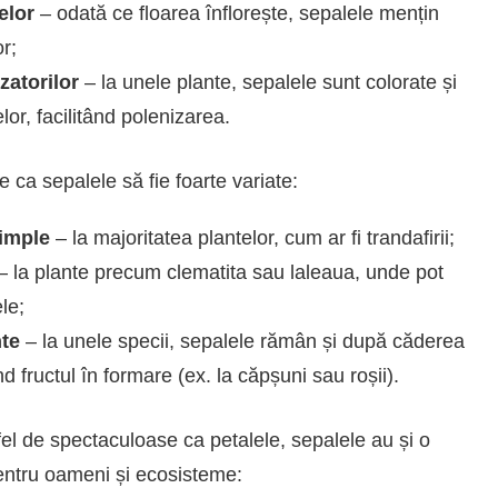
elor
– odată ce floarea înflorește, sepalele mențin
or;
zatorilor
– la unele plante, sepalele sunt colorate și
elor, facilitând polenizarea.
e ca sepalele să fie foarte variate:
simple
– la majoritatea plantelor, cum ar fi trandafirii;
– la plante precum clematita sau laleaua, unde pot
le;
nte
– la unele specii, sepalele rămân și după căderea
nd fructul în formare (ex. la căpșuni sau roșii).
fel de spectaculoase ca petalele, sepalele au și o
entru oameni și ecosisteme: