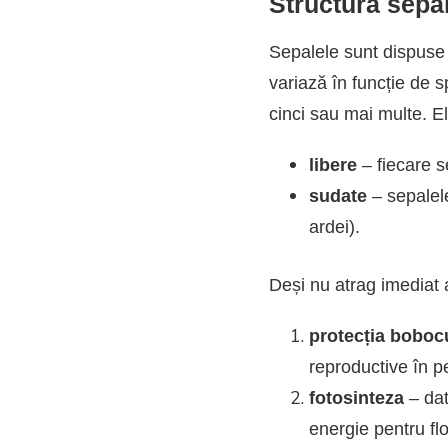
S
tructura sepa
SUNT
SEPALELE
Sepalele sunt dispuse c
ȘI
CE
variază în funcție de s
ROL
cinci sau mai multe. Ele
AU
ÎN
VIAȚA
libere
– fiecare s
UNEI
sudate
– sepalele
FLORI
ardei).
Deși nu atrag imediat a
protecția bobocu
reproductive în p
fotosinteza
– dat
energie pentru fl