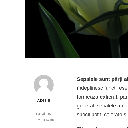
Sepalele sunt părți al
îndeplinesc funcții ese
formează
caliciul
, par
ADMIN
general, sepalele au a
LASĂ UN
specii pot fi colorate
LA
COMENTARIU
CE