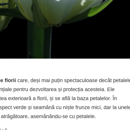
e florii
care, deși mai puțin spectaculoase decât petalel
nțiale pentru dezvoltarea și protecția acesteia. Ele
tea exterioară a florii, și se află la baza petalelor. În
spect verde și seamănă cu niște frunze mici, dar la unel
 și atrăgătoare, asemănându-se cu petalele.