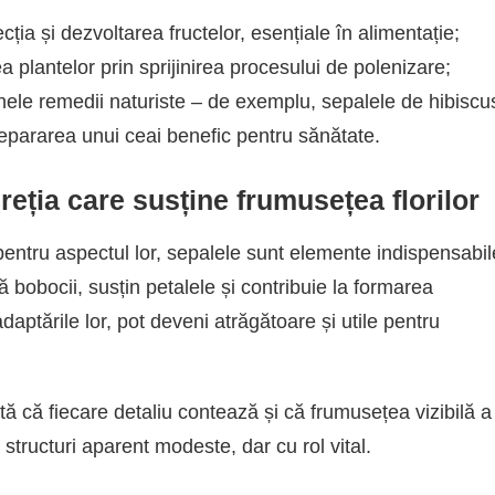
ecția și dezvoltarea fructelor, esențiale în alimentație;
a plantelor prin sprijinirea procesului de polenizare;
 unele remedii naturiste – de exemplu, sepalele de hibiscu
prepararea unui ceai benefic pentru sănătate.
reția care susține frumusețea florilor
pentru aspectul lor, sepalele sunt elemente indispensabil
ză bobocii, susțin petalele și contribuie la formarea
 adaptările lor, pot deveni atrăgătoare și utile pentru
tă că fiecare detaliu contează și că frumusețea vizibilă a
e structuri aparent modeste, dar cu rol vital.