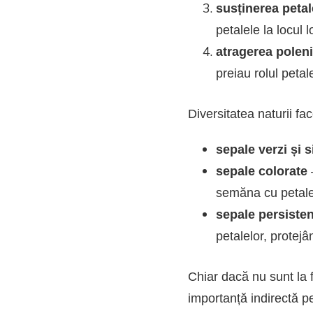
susținerea petal
petalele la locul l
atragerea poleni
preiau rolul petal
Diversitatea naturii fac
sepale verzi și 
sepale colorate
semăna cu petale
sepale persiste
petalelor, protejâ
Chiar dacă nu sunt la 
importanță indirectă p