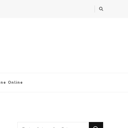
ine Online
Cauți