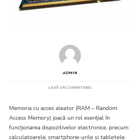
ADMIN
LA
LASĂ UN COMENTARIU
MEMORIA
RAM:
Memoria cu acces aleator (RAM – Random
FUNCȚIONARE,
IMPORTANȚĂ
Access Memory) joacă un rol esențial în
ȘI
funcționarea dispozitivelor electronice, precum
EVOLUȚIE
ÎN
calculatoarele, smartphone-urile și tabletele.
DOMENIUL